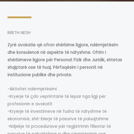
RRETH NESH
Zyrë avokatie që ofron shërbime ligjore, ndërmjetësim
dhe konsulencë në aspekte të ndryshme. Ofrim i
shërbimeve ligjore për Personat Fizik dhe Juridik, shtetas
shqiptarë ose të huaj. Përfaqësim i personit në
institucione publike dhe private.
-Aktivitet ndërmjetësimi
-Kryerje të çdo veprimtarie të lejuar nga ligji për
profesionin e avokatit
-Kryerje të investimeve në fusha të ndryshme të
ekonomisë, shit-blerje të pasurive të paluajtshme
-Ndjekje të procedurave për regjistrimin fillestar të
pasurive të paluajtshme si dhe përmirësimin ose