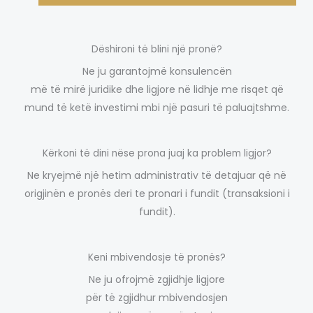
Dëshironi të blini një pronë?
Ne ju garantojmë konsulencën
më të mirë juridike dhe ligjore në lidhje me risqet që
mund të ketë investimi mbi një pasuri të paluajtshme.
Kërkoni të dini nëse prona juaj ka problem ligjor?
Ne kryejmë një hetim administrativ të detajuar që në
origjinën e pronës deri te pronari i fundit (transaksioni i
fundit).
Keni mbivendosje të pronës?
Ne ju ofrojmë zgjidhje ligjore
për të zgjidhur mbivendosjen