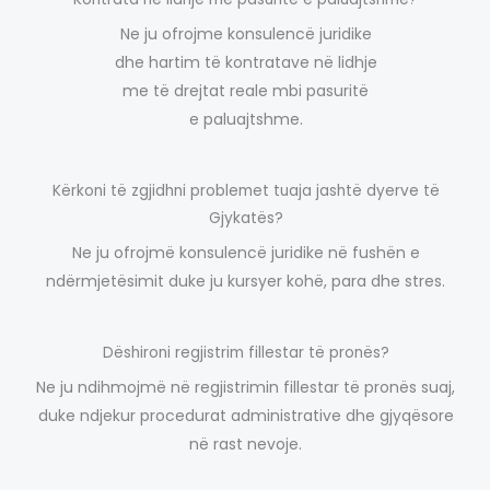
Ne ju ofrojme konsulencë juridike
dhe hartim të kontratave në lidhje
me të drejtat reale mbi pasuritë
e paluajtshme.
Kërkoni të zgjidhni problemet tuaja jashtë dyerve të
Gjykatës?
Ne ju ofrojmë konsulencë juridike në fushën e
ndërmjetësimit duke ju kursyer kohë, para dhe stres.
Dëshironi regjistrim fillestar të pronës?
Ne ju ndihmojmë në regjistrimin fillestar të pronës suaj,
duke ndjekur procedurat administrative dhe gjyqësore
në rast nevoje.