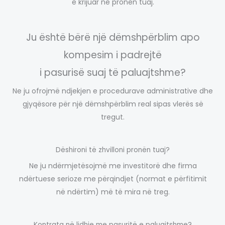
e krijuar në pronën tuaj.
Ju është bërë një dëmshpërblim apo
kompesim i padrejtë
i pasurisë suaj të paluajtshme?
Ne ju ofrojmë ndjekjen e procedurave administrative dhe
gjyqësore për një dëmshpërblim real sipas vlerës së
tregut.
Dëshironi të zhvilloni pronën tuaj?
Ne ju ndërmjetësojmë me investitorë dhe firma
ndërtuese serioze me përqindjet (normat e përfitimit
në ndërtim) më të mira në treg.
Kontrata në lidhje me pasuritë e paluajtshme?