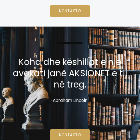
KONTAKTO
Koha dhe këshillat e një
avokati janë AKSIONET e tij
në treg.
-Abraham Lincoln-
KONTAKTO