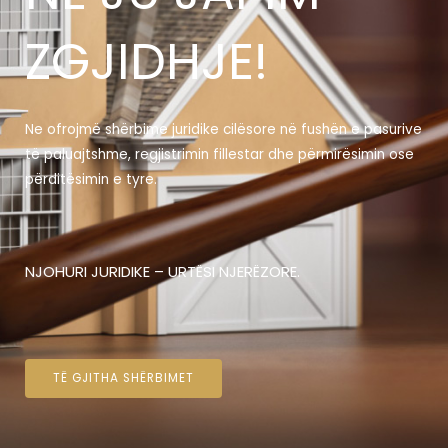
ZGJIDHJE!
Ne ofrojmë shërbime juridike cilësore në fushën e pasurive
të paluajtshme, regjistrimin fillestar dhe përmirësimin ose
përditësimin e tyre.
NJOHURI JURIDIKE – URTËSI NJERËZORE.
TË GJITHA SHËRBIMET